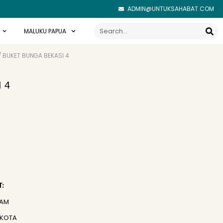
ADMIN@UNTUKSAHABAT.COM
Search
MALUKU PAPUA
/ BUKET BUNGA BEKASI 4
 4
:
JAM
 KOTA