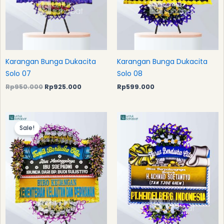
Karangan Bunga Dukacita
Karangan Bunga Dukacita
Solo 07
Solo 08
Rp
950.000
Rp
925.000
Rp
599.000
Original
Current
price
price
Sale!
was:
is:
Rp1.200.000.
Rp1.185.000.