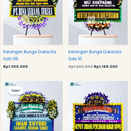
Karangan Bunga Dukacita
Karangan Bunga Dukacita
Solo 09
Solo 10
Rp
1.300.000
Rp
1.300.000
Rp
1.199.000
Original
Current
price
price
Sale!
was:
is:
Rp950.000.
Rp925.000.