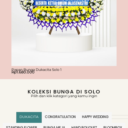
Papan Bunga Dukacita Solo 1
Papan 
Rp
1.680.000
Rp
1.5
KOLEKSI BUNGA DI SOLO
Pilih dan klik kategori yang kamu ingin
CONGRATULATION
HAPPY WEDDING
DUKACITA
STANDING FLOWER
BUNGA MEJA
HAND BOUQUET
BLOOMBOX