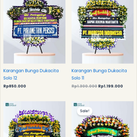
Karangan Bunga Dukacita
Karangan Bunga Dukacita
Solo 12
Solo 11
Rp
850.000
Rp
1.300.000
Rp
1.199.000
Original
Curre
price
price
Sale!
was:
is:
Rp1.300.000.
Rp1.19