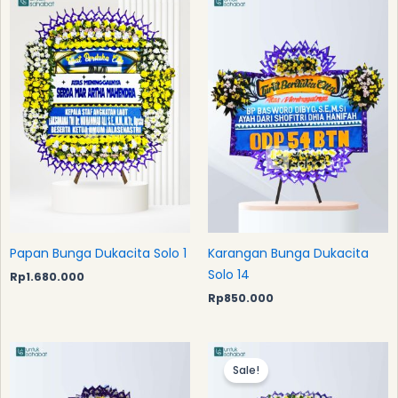
Papan Bunga Dukacita Solo 1
Karangan Bunga Dukacita
Solo 14
Rp
1.680.000
Rp
850.000
Original
Curre
price
price
Sale!
was:
is:
Rp1.300.000.
Rp1.19