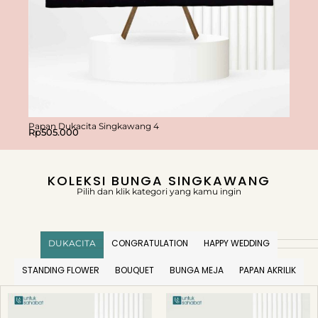
Papan Dukacita Singkawang 4
Papan
Rp
505.000
Rp
50
KOLEKSI BUNGA SINGKAWANG
Pilih dan klik kategori yang kamu ingin
CONGRATULATION
HAPPY WEDDING
DUKACITA
STANDING FLOWER
BOUQUET
BUNGA MEJA
PAPAN AKRILIK