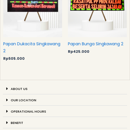
Papan Dukacita Singkawang
Papan Bunga Singkawang 2
2
Rp
425.000
Rp
505.000
ABOUT US
OUR LOCATION
OPERATIONAL HOURS
BENEFIT