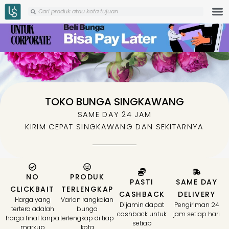
Skip
Search
Search
to
content
TOKO BUNGA SINGKAWANG
SAME DAY 24 JAM
KIRIM CEPAT SINGKAWANG DAN SEKITARNYA
NO
PRODUK
PASTI
SAME DAY
CLICKBAIT
TERLENGKAP
CASHBACK
DELIVERY
Harga yang
Varian rangkaian
Dijamin dapat
Pengiriman 24
tertera adalah
bunga
cashback untuk
jam setiap hari
harga final tanpa
terlengkap di tiap
setiap
markup
kota