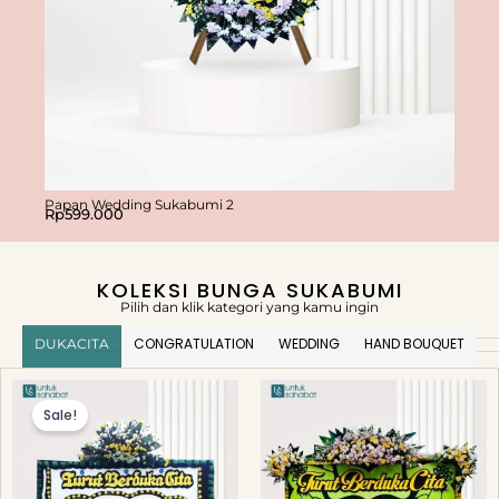
Papan Wedding Sukabumi 2
Papan
Rp
599.000
Rp
59
KOLEKSI BUNGA SUKABUMI
Pilih dan klik kategori yang kamu ingin
CONGRATULATION
WEDDING
HAND BOUQUET
DUKACITA
Original
Current
price
price
Sale!
was:
is:
Rp674.000.
Rp649.000.