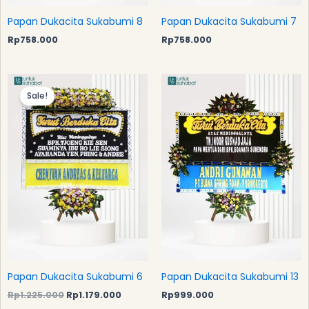
Papan Dukacita Sukabumi 8
Papan Dukacita Sukabumi 7
Rp
758.000
Rp
758.000
Original
Current
price
price
Sale!
was:
is:
Rp1.225.000.
Rp1.179.000.
Papan Dukacita Sukabumi 6
Papan Dukacita Sukabumi 13
Rp
1.225.000
Rp
1.179.000
Rp
999.000