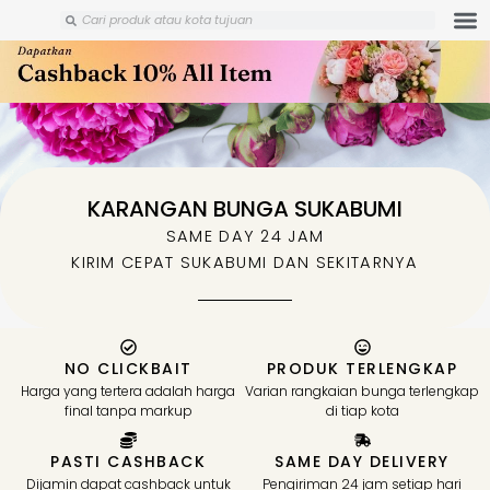
Skip
Search
Search
to
content
KARANGAN BUNGA SUKABUMI
SAME DAY 24 JAM
KIRIM CEPAT SUKABUMI DAN SEKITARNYA
NO CLICKBAIT
PRODUK TERLENGKAP
Harga yang tertera adalah harga
Varian rangkaian bunga terlengkap
final tanpa markup
di tiap kota
PASTI CASHBACK
SAME DAY DELIVERY
Dijamin dapat cashback untuk
Pengiriman 24 jam setiap hari