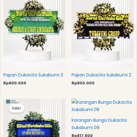
Papan Dukacita Sukabumi 3
Papan Dukacita Sukabumi 2
Rp
800.000
Rp
800.000
Original
Current
price
price
Sale!
was:
is:
Rp1.749.000.
Rp1.648.000.
Karangan Bunga Dukacita
Sukabumi 09
Rp
817.500