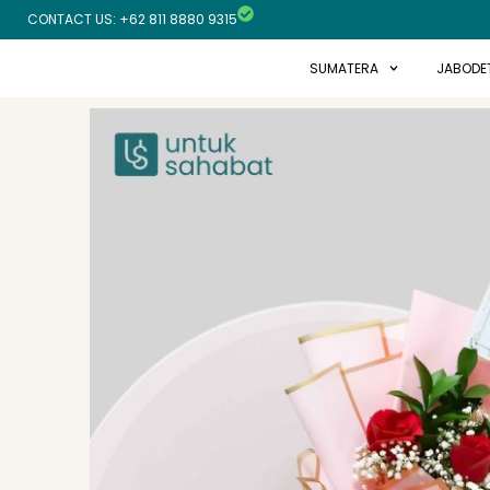
Skip
CONTACT US: +62 811 8880 9315
to
content
SUMATERA
JABODE