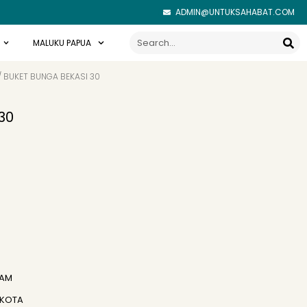
ADMIN@UNTUKSAHABAT.COM
Search
MALUKU PAPUA
/ BUKET BUNGA BEKASI 30
30
JAM
 KOTA