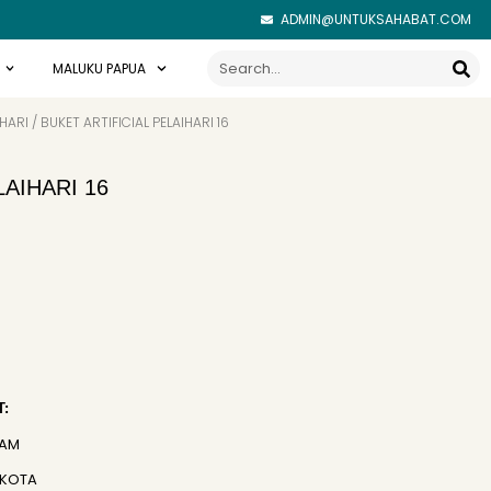
ADMIN@UNTUKSAHABAT.COM
Search
MALUKU PAPUA
IHARI
/ BUKET ARTIFICIAL PELAIHARI 16
LAIHARI 16
:
JAM
 KOTA