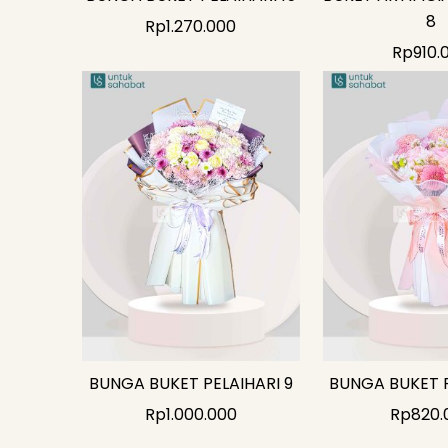
8
Rp
1.270.000
Rp
910.
BUNGA BUKET PELAIHARI 9
BUNGA BUKET P
Rp
1.000.000
Rp
820.