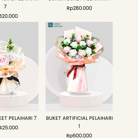
7
Rp
280.000
820.000
ET PELAIHARI 7
BUKET ARTIFICIAL PELAIHARI
1
425.000
Rp
600.000