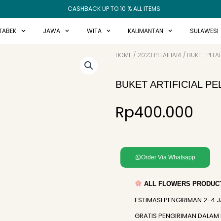
CASHBACK UP TO 10 % ALL ITEMS
TABEK
JAWA
WITA
KALIMANTAN
SULAWESI
HOME
/
2023 PELAIHARI
/
BUKET PELA
BUKET ARTIFICIAL PE
Rp
400.000
Order Via Whatsapp
ALL FLOWERS PRODUCT
ESTIMASI PENGIRIMAN 2-4 
GRATIS PENGIRIMAN DALAM