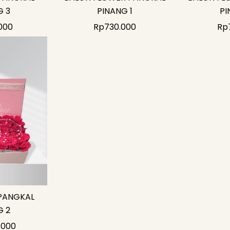
G 3
PINANG 1
PI
000
Rp
730.000
Rp
PANGKAL
G 2
.000