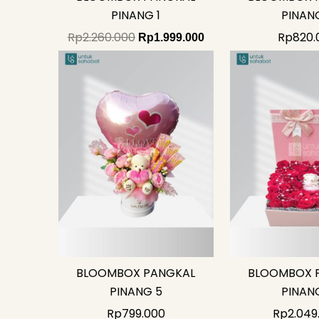
PINANG 1
PINAN
Rp
2.260.000
Rp
820.
Rp
1.999.000
BLOOMBOX PANGKAL
BLOOMBOX 
PINANG 5
PINAN
Rp
799.000
Rp
2.049