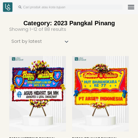
Skip
Search
Search
to
content
Category: 2023 Pangkal Pinang
Sorted
Showing 1–12 of 88 results
by
latest