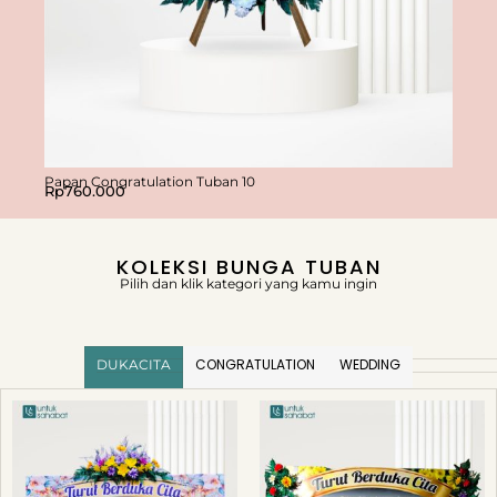
Papan Congratulation Tuban 10
Papan 
Rp
760.000
Rp
76
KOLEKSI BUNGA TUBAN
Pilih dan klik kategori yang kamu ingin
CONGRATULATION
WEDDING
DUKACITA