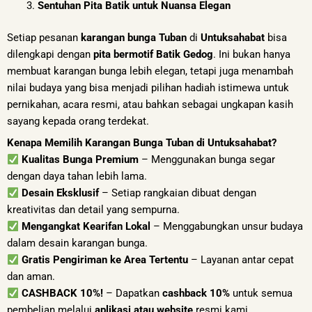
Sentuhan Pita Batik untuk Nuansa Elegan
Setiap pesanan
karangan bunga Tuban
di
Untuksahabat
bisa
dilengkapi dengan
pita bermotif Batik Gedog
. Ini bukan hanya
membuat karangan bunga lebih elegan, tetapi juga menambah
nilai budaya yang bisa menjadi pilihan hadiah istimewa untuk
pernikahan, acara resmi, atau bahkan sebagai ungkapan kasih
sayang kepada orang terdekat.
Kenapa Memilih Karangan Bunga Tuban di Untuksahabat?
Kualitas Bunga Premium
– Menggunakan bunga segar
dengan daya tahan lebih lama.
Desain Eksklusif
– Setiap rangkaian dibuat dengan
kreativitas dan detail yang sempurna.
Mengangkat Kearifan Lokal
– Menggabungkan unsur budaya
dalam desain karangan bunga.
Gratis Pengiriman ke Area Tertentu
– Layanan antar cepat
dan aman.
CASHBACK 10%!
– Dapatkan
cashback 10%
untuk semua
pembelian melalui
aplikasi atau website
resmi kami.