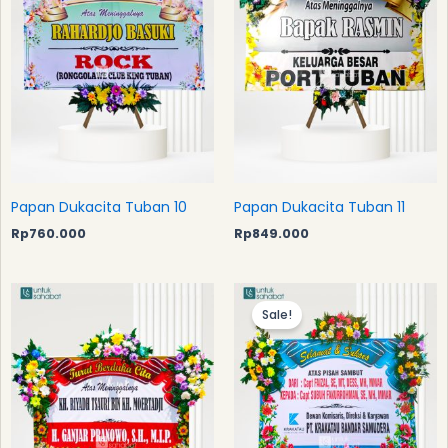
Papan Dukacita Tuban 10
Papan Dukacita Tuban 11
Rp
760.000
Rp
849.000
Original
Current
price
price
Sale!
was:
is:
Rp949.000.
Rp925.0