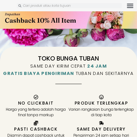
Skip
Search
Search
to
content
TOKO BUNGA TUBAN
SAME DAY KIRIM CEPAT
24 JAM
GRATIS BIAYA PENGIRIMAN
TUBAN DAN SEKITARNYA
NO CLICKBAIT
PRODUK TERLENGKAP
Harga yang tertera adalah harga
Varian rangkaian bunga terlengkap
final tanpa markup
di tiap kota
PASTI CASHBACK
SAME DAY DELIVERY
Dijamin dapat cashback untuk
Pengiriman 24 jam setiap hari