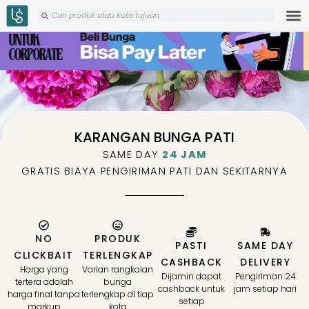
Skip
Search
Search
to
content
KARANGAN BUNGA PATI
SAME DAY
24 JAM
GRATIS BIAYA PENGIRIMAN PATI DAN SEKITARNYA
NO
PRODUK
PASTI
SAME DAY
CLICKBAIT
TERLENGKAP
CASHBACK
DELIVERY
Harga yang
Varian rangkaian
Dijamin dapat
Pengiriman 24
tertera adalah
bunga
cashback untuk
jam setiap hari
harga final tanpa
terlengkap di tiap
setiap
markup
kota