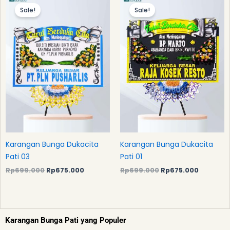
price
price
price
price
Sale!
Sale!
was:
is:
was:
is:
Rp699.000.
Rp675.000.
Rp699.000.
Rp675.0
Karangan Bunga Dukacita
Karangan Bunga Dukacita
Pati 03
Pati 01
Rp
699.000
Rp
675.000
Rp
699.000
Rp
675.000
Karangan Bunga Pati yang Populer