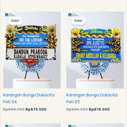
Original
Current
Original
Current
price
price
price
price
Sale!
Sale!
was:
is:
was:
is:
Rp699.000.
Rp675.000.
Rp699.000.
Rp675.0
Karangan Bunga Dukacita
Karangan Bunga Dukacita
Pati 04
Pati 02
Rp
699.000
Rp
675.000
Rp
699.000
Rp
675.000
Original
Current
Original
Current