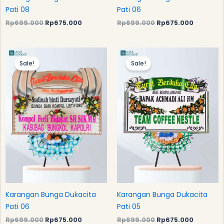
Pati 08
Pati 06
Rp
699.000
Rp
675.000
Rp
699.000
Rp
675.000
Original
Current
Original
Current
price
price
price
price
Sale!
Sale!
was:
is:
was:
is:
Rp699.000.
Rp675.000.
Rp699.000.
Rp675.0
Karangan Bunga Dukacita
Karangan Bunga Dukacita
Pati 06
Pati 05
Rp
699.000
Rp
675.000
Rp
699.000
Rp
675.000