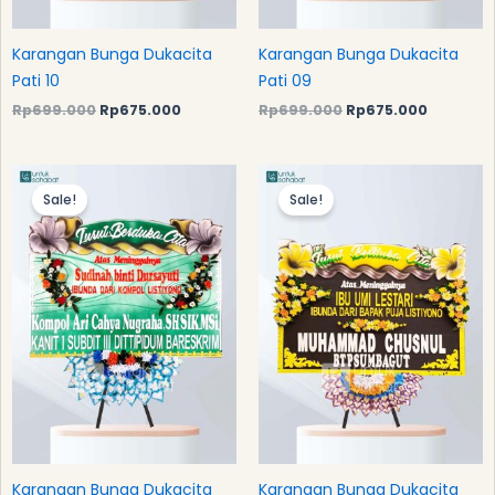
Karangan Bunga Dukacita
Karangan Bunga Dukacita
Pati 10
Pati 09
Rp
699.000
Rp
675.000
Rp
699.000
Rp
675.000
Original
Current
Original
Current
price
price
price
price
Sale!
Sale!
was:
is:
was:
is:
Rp699.000.
Rp675.000.
Rp699.000.
Rp675.0
Karangan Bunga Dukacita
Karangan Bunga Dukacita