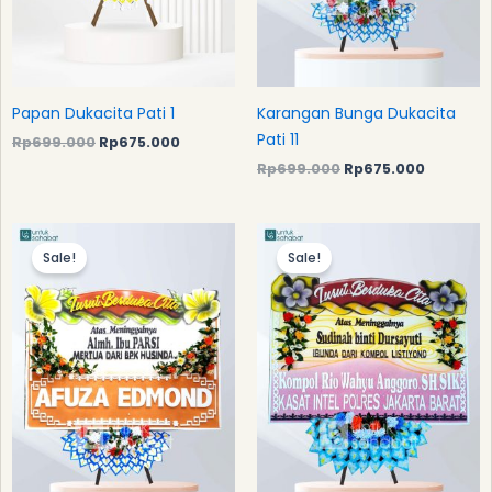
Papan Dukacita Pati 1
Karangan Bunga Dukacita
Pati 11
Rp
699.000
Rp
675.000
Rp
699.000
Rp
675.000
Original
Current
Original
Current
price
price
price
price
Sale!
Sale!
was:
is:
was:
is:
Rp699.000.
Rp675.000.
Rp699.000.
Rp675.0