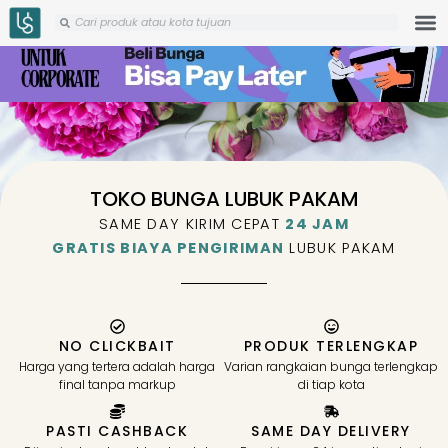
Skip
Search
Search
to
content
TOKO BUNGA LUBUK PAKAM
SAME DAY KIRIM CEPAT
24 JAM
GRATIS BIAYA PENGIRIMAN
LUBUK PAKAM
NO CLICKBAIT
PRODUK TERLENGKAP
Harga yang tertera adalah harga
Varian rangkaian bunga terlengkap
final tanpa markup
di tiap kota
PASTI CASHBACK
SAME DAY DELIVERY