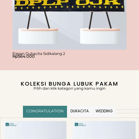
Papan Dukacita Sidikalang 2
Papan 
Rp
564.000
Rp
65
KOLEKSI BUNGA LUBUK PAKAM
Pilih dan klik kategori yang kamu ingin
DUKACITA
WEDDING
CONGRATULATION