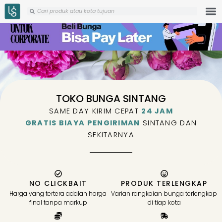
Skip
Search
Search
to
content
TOKO BUNGA SINTANG
SAME DAY KIRIM CEPAT
24 JAM
GRATIS BIAYA PENGIRIMAN
SINTANG DAN
SEKITARNYA
NO CLICKBAIT
PRODUK TERLENGKAP
Harga yang tertera adalah harga
Varian rangkaian bunga terlengkap
final tanpa markup
di tiap kota