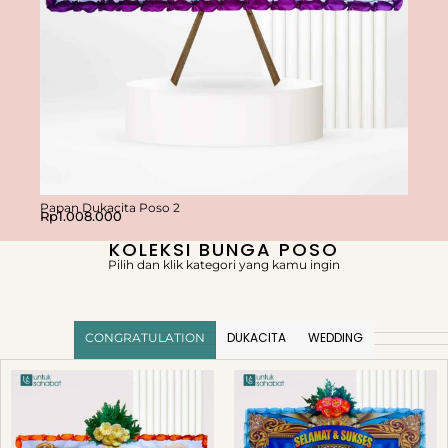
Papan Dukacita Poso 2
Papan
Rp
1.008.000
Rp
1.0
KOLEKSI BUNGA POSO
Pilih dan klik kategori yang kamu ingin
DUKACITA
WEDDING
CONGRATULATION