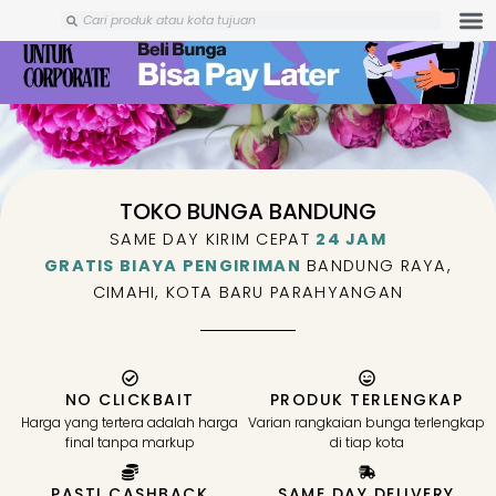
Skip
Search
Search
to
content
TOKO BUNGA BANDUNG
SAME DAY KIRIM CEPAT
24 JAM
GRATIS BIAYA PENGIRIMAN
BANDUNG RAYA,
CIMAHI, KOTA BARU PARAHYANGAN
NO CLICKBAIT
PRODUK TERLENGKAP
Harga yang tertera adalah harga
Varian rangkaian bunga terlengkap
final tanpa markup
di tiap kota
PASTI CASHBACK
SAME DAY DELIVERY