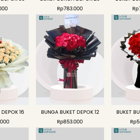
000
Rp
783.000
Rp
 DEPOK 16
BUNGA BUKET DEPOK 12
BUKET BU
.000
Rp
853.000
Rp
5