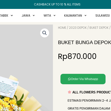
CASHBACK UP TO 10 % ALL ITEMS
TABEK
JAWA
WITA
KALIMANTAN
SULAWESI
HOME
/
2023 DEPOK
/
BUKET DEPOK
/
BUKET BUNGA DEPOK
Rp
870.000
Order Via Whatsapp
ALL FLOWERS PRODUCT
ESTIMASI PENGIRIMAN 2-4 
GRATIS PENGIRIMAN DALAM