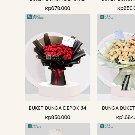
Rp
678.000
Rp
850.
BUKET BUNGA DEPOK 34
BUNGA BUKET
Rp
850.000
Rp
1.684