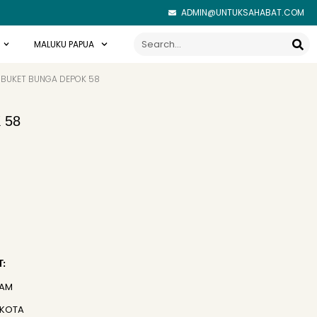
ADMIN@UNTUKSAHABAT.COM
Search
MALUKU PAPUA
 BUKET BUNGA DEPOK 58
 58
:
JAM
 KOTA