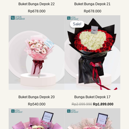
Buket Bunga Depok 22
Buket Bunga Depok 21
Rp
678.000
Rp
678.000
Original
Current
price
price
Sale!
Sale!
was:
is:
Rp2.099.990.
Rp1.899.0
Buket Bunga Depok 20
Bunga Buket Depok 17
Rp
540.000
Rp
2.099.990
Rp
1.899.000