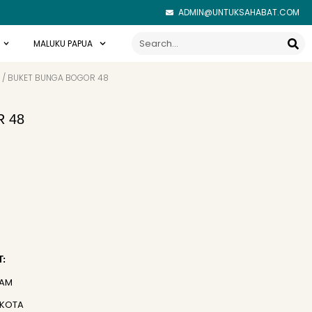
ADMIN@UNTUKSAHABAT.COM
Search
MALUKU PAPUA
/ BUKET BUNGA BOGOR 48
 48
:
JAM
 KOTA