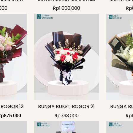
000
Rp
1.000.000
Rp
riginal
Current
rice
price
as:
is:
p1.035.000.
Rp875.000.
 BOGOR 12
BUNGA BUKET BOGOR 21
BUNGA B
Rp
733.000
Rp
Rp
875.000