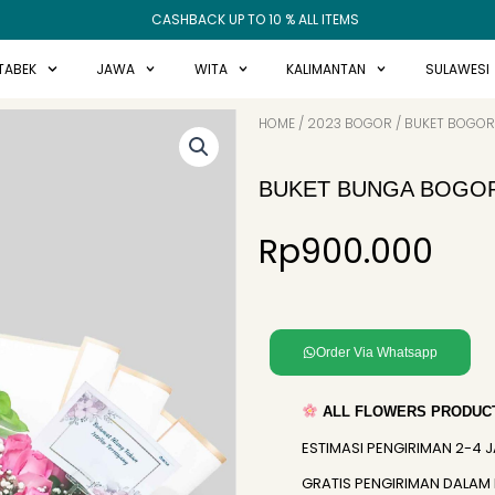
CASHBACK UP TO 10 % ALL ITEMS
TABEK
JAWA
WITA
KALIMANTAN
SULAWESI
HOME
/
2023 BOGOR
/
BUKET BOGOR
BUKET BUNGA BOGOR
Rp
900.000
Order Via Whatsapp
ALL FLOWERS PRODUCT
ESTIMASI PENGIRIMAN 2-4 
GRATIS PENGIRIMAN DALAM