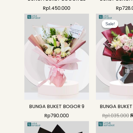
Rp
1.450.000
Rp
728.
O
p
Sale!
Sale!
w
R
BUNGA BUKET BOGOR 9
BUNGA BUKET
Rp
790.000
Rp
1.035.000