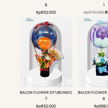
6
1
Rp
852.000
Rp
575.000
R
BALON FLOWER SITUBONDO
BALON FLOWER
7
8
Rp
852.000
Rp
699.