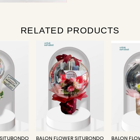
RELATED PRODUCTS
riginal
Current
rice
price
as:
is:
p575.000.
Rp449.000.
 SITUBONDO
BALON FLOWER SITUBONDO
BALON FLO