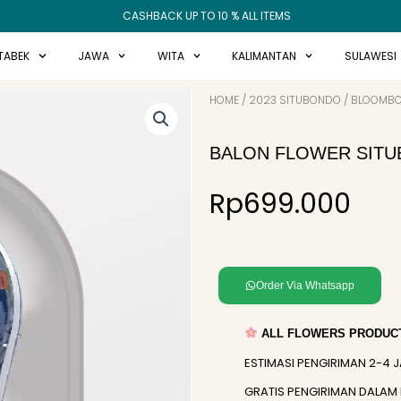
CASHBACK UP TO 10 % ALL ITEMS
TABEK
JAWA
WITA
KALIMANTAN
SULAWESI
HOME
/
2023 SITUBONDO
/
BLOOMBO
BALON FLOWER SITU
Rp
699.000
Order Via Whatsapp
ALL FLOWERS PRODUCT
ESTIMASI PENGIRIMAN 2-4 
GRATIS PENGIRIMAN DALAM