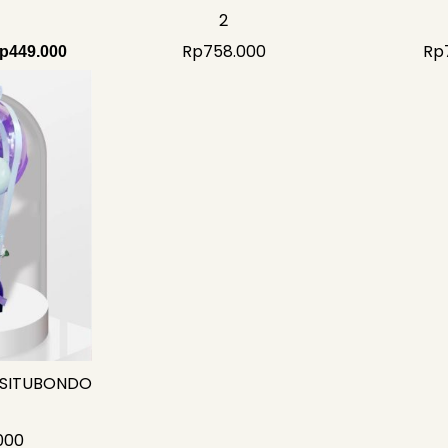
2
Rp
758.000
Rp
p
449.000
 SITUBONDO
000