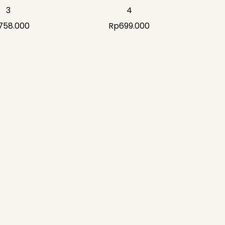
3
4
758.000
Rp
699.000