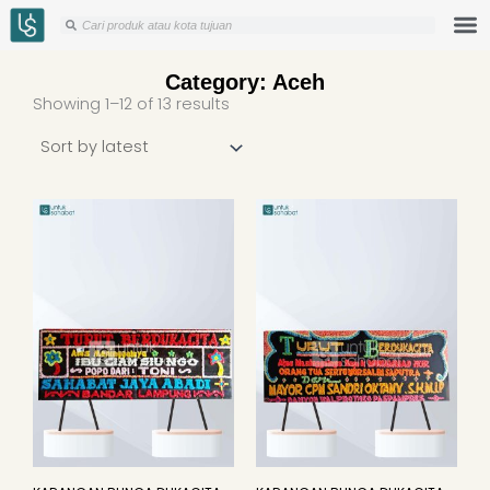
Skip
Search
Search
to
content
Category: Aceh
Sorted
Showing 1–12 of 13 results
by
latest