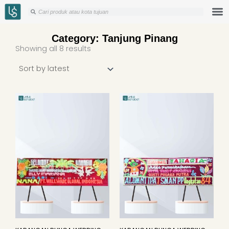
Skip
Search
Search
to
content
Category: Tanjung Pinang
Sorted
Showing all 8 results
by
latest