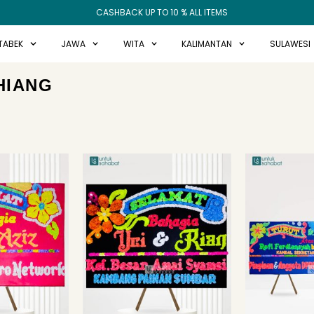
CASHBACK UP TO 10 % ALL ITEMS
TABEK
JAWA
WITA
KALIMANTAN
SULAWESI
HIANG