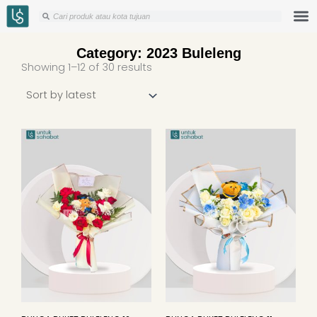
Skip
Search
Search
to
content
Category: 2023 Buleleng
Sorted
Showing 1–12 of 30 results
by
latest