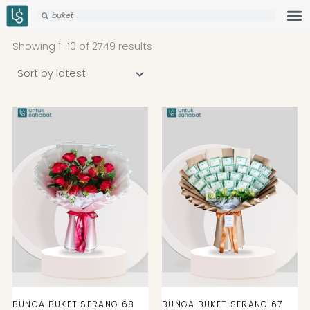
Skip
Search
Search
to
Sorted
content
by
Showing 1–10 of 2749 results
latest
BUNGA BUKET SERANG 68
BUNGA BUKET SERANG 67