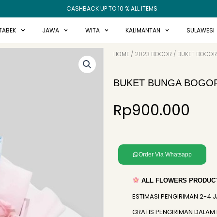
CASHBACK UP TO 10 % ALL ITEMS
TABEK
JAWA
WITA
KALIMANTAN
SULAWESI
HOME
/
2023 BOGOR
/
BUKET BOGOR
BUKET BUNGA BOGOR
Rp
900.000
Order Via Whatsapp
ALL FLOWERS PRODUCT
ESTIMASI PENGIRIMAN 2-4 
GRATIS PENGIRIMAN DALAM