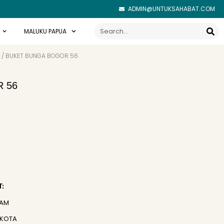
ADMIN@UNTUKSAHABAT.COM
Search
MALUKU PAPUA
/ BUKET BUNGA BOGOR 56
 56
:
JAM
 KOTA