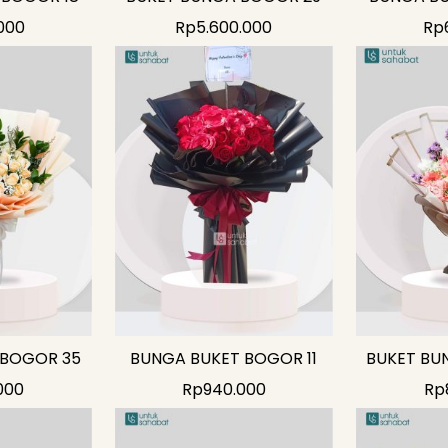
000
Rp
5.600.000
Rp
 BOGOR 35
BUNGA BUKET BOGOR 11
BUKET BU
000
Rp
940.000
Rp