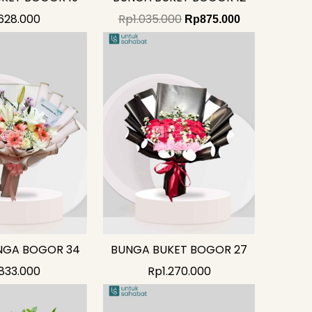
628.000
Rp
1.035.000
Rp
875.000
NGA BOGOR 34
BUNGA BUKET BOGOR 27
833.000
Rp
1.270.000