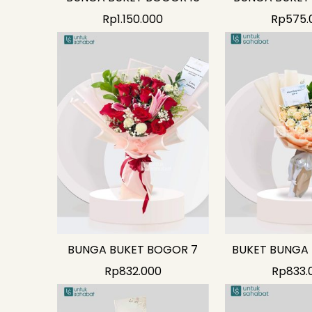
Rp
1.150.000
Rp
575.
BUNGA BUKET BOGOR 7
BUKET BUNGA
Rp
832.000
Rp
833.