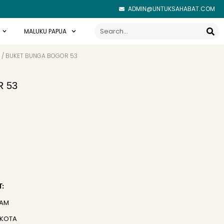
ADMIN@UNTUKSAHABAT.COM
Search
MALUKU PAPUA
/ BUKET BUNGA BOGOR 53
 53
:
JAM
 KOTA