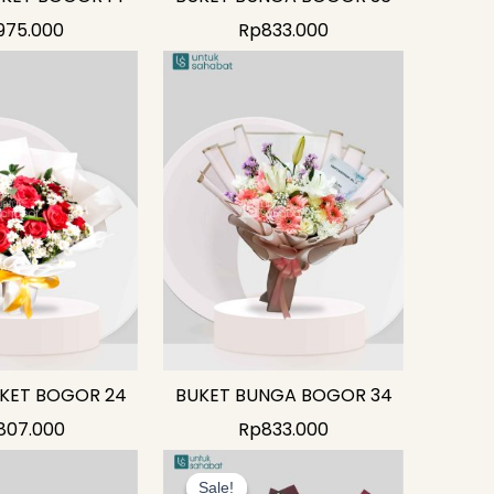
975.000
Rp
833.000
KET BOGOR 24
BUKET BUNGA BOGOR 34
807.000
Rp
833.000
Original
Current
price
price
Sale!
Sale!