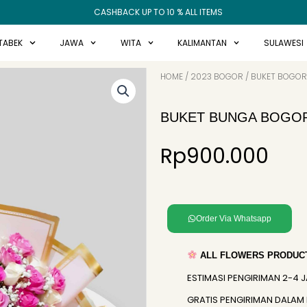
CASHBACK UP TO 10 % ALL ITEMS
TABEK
JAWA
WITA
KALIMANTAN
SULAWESI
HOME
/
2023 BOGOR
/
BUKET BOGOR
BUKET BUNGA BOGOR
Rp
900.000
Order Via Whatsapp
ALL FLOWERS PRODUCT
ESTIMASI PENGIRIMAN 2-4 
GRATIS PENGIRIMAN DALAM