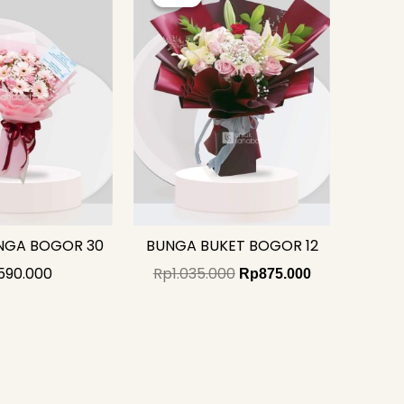
was:
is:
Rp1.035.000.
Rp875.000.
NGA BOGOR 30
BUNGA BUKET BOGOR 12
590.000
Rp
1.035.000
Rp
875.000