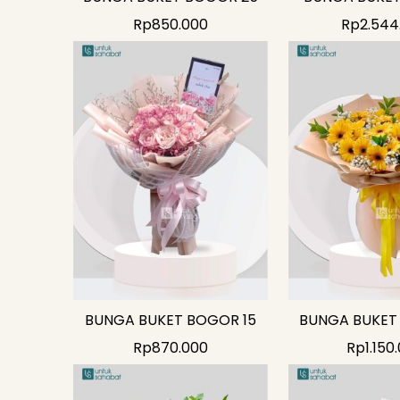
Rp
850.000
Rp
2.544
BUNGA BUKET BOGOR 15
BUNGA BUKET
Rp
870.000
Rp
1.150